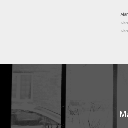
Ala
Alar
Ala
Má