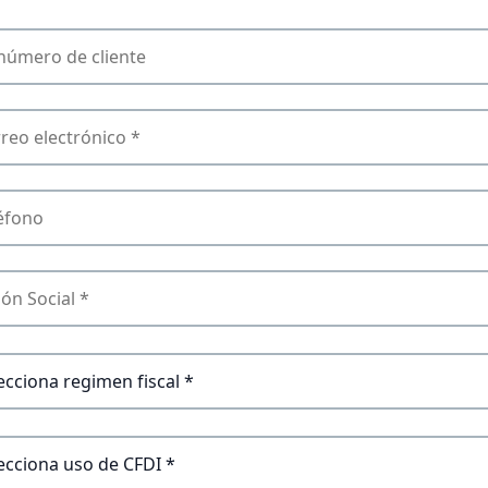
ERO
NTE
L
NE
ÓN
AL
MEN
AL