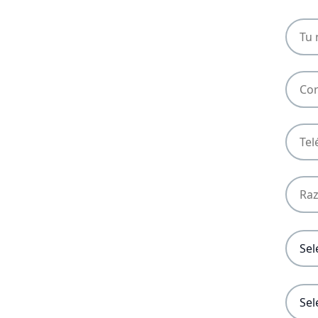
NUM
CLIE
EMAI
PHO
RAZ
SOCI
REGI
FISC
USO
DE