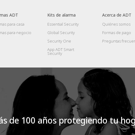
rmas ADT
Kits de alarma
Acerca de ADT
mas para casa
Essential Security
Quiénes somos
rmas para negocio
Global Security
Formas de pago
Security One
Preguntas frecue
App ADT Smart
Security
s de 100 años protegiendo tu ho