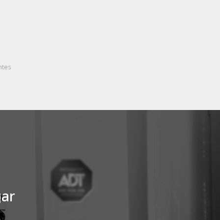
ntes
gar