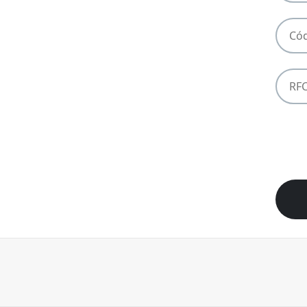
CFDI
POS
RFC