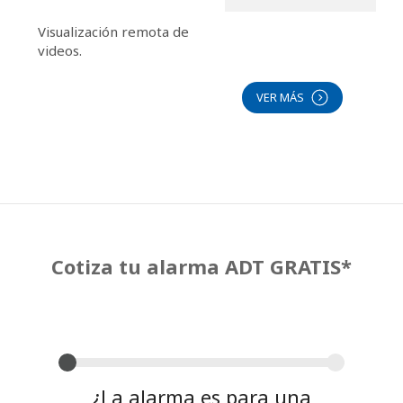
Visualización remota de
videos.
VER MÁS
V
Cotiza tu alarma ADT GRATIS*
¿La alarma es para una